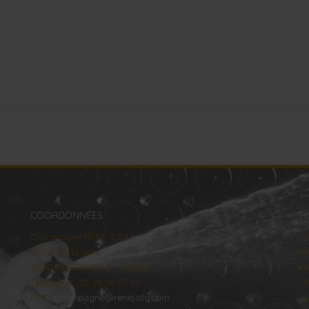
COORDONNÉES
H
Champagne RENE JOLLY
lu
10 rue de la gare
Ma
10110 LANDREVILLE - FRANCE
Me
Téléphone : 03 25 38 50 91
Je
Mail :
champagne@renejolly.com
Ve