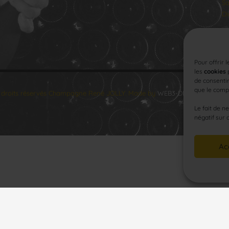
Sa
Di
Pour offrir 
les
cookies
p
de consentir
que le compo
 droits réservés Champagne René JOLLY. Made by
WEB3-DESIGN
.
Le fait de n
négatif sur 
Ac