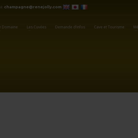
il:
champagne@renejolly.com
e Domaine
Les Cuvées
Demande d’infos
Cave et Tourisme
Mé