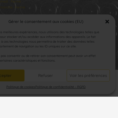
medi : Fermé
manche : Fermé
Gérer le consentement aux cookies (EU)
les meilleures expériences, nous utilisons des technologies telles que
our stocker et/ou accéder aux informations des appareils. Le fait
 à ces technologies nous permettra de traiter des données telles
rtement de navigation ou les ID uniques sur ce site.
SUIVEZ-NOUS
e pas consentir ou de retirer son consentement peut avoir un effet
certaines caractéristiques et fonctions.
cepter
Refuser
Voir les préférences
Politique de cookies
Politique de confidentialité – RGPD