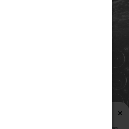
COORDONNÉES
Champagne RENE JOLLY
10 rue de la gare
10110 LANDREVILLE - FRANCE
Téléphone : 03 25 38 50 91
Mail :
champagne@renejolly.com
HORAIRES
lundi : 09:00–16:00
Mardi : 09:00-16:00
Mercredi : 09:00-16:00
Jeudi : 09:00-16:00
Vendredi : 09:00-12:00
Gérer le consentement aux
Samedi : Fermé
cookies (EU)
Dimanche : Fermé
Pour offrir les meilleures expériences, nous utilisons des technologies