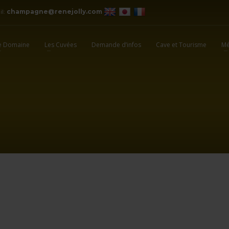
il:
champagne@renejolly.com
e Domaine
Les Cuvées
Demande d’infos
Cave et Tourisme
Mé