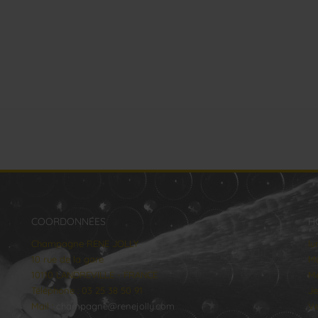
COORDONNÉES
H
Champagne RENE JOLLY
lu
10 rue de la gare
Ma
10110 LANDREVILLE - FRANCE
Me
Téléphone : 03 25 38 50 91
Je
Mail :
champagne@renejolly.com
Ve