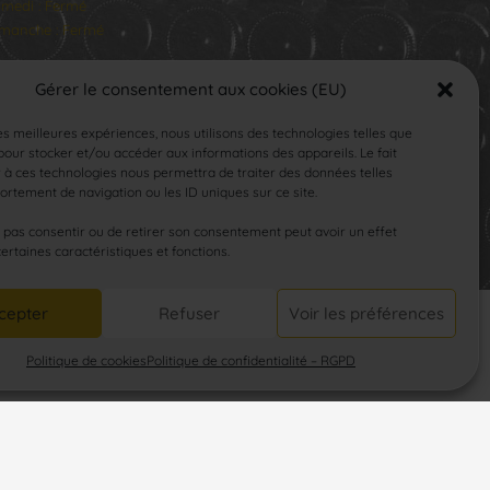
medi : Fermé
manche : Fermé
Gérer le consentement aux cookies (EU)
les meilleures expériences, nous utilisons des technologies telles que
our stocker et/ou accéder aux informations des appareils. Le fait
 à ces technologies nous permettra de traiter des données telles
rtement de navigation ou les ID uniques sur ce site.
SUIVEZ-NOUS
e pas consentir ou de retirer son consentement peut avoir un effet
certaines caractéristiques et fonctions.
cepter
Refuser
Voir les préférences
Politique de cookies
Politique de confidentialité – RGPD