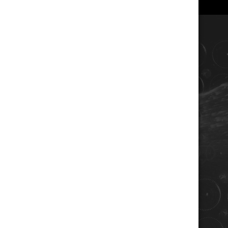
COORDONNÉES
Champagne RENE JOLLY
10 rue de la gare
10110 LANDREVILLE - FRANCE
Téléphone : 03 25 38 50 91
Mail :
champagne@renejolly.com
HORAIRES