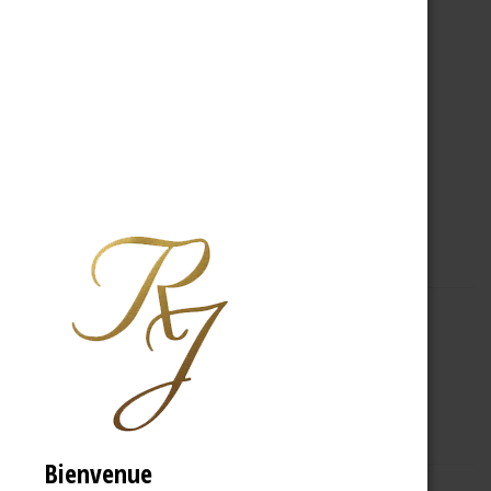
A PROPOS
R.J
Bienvenue