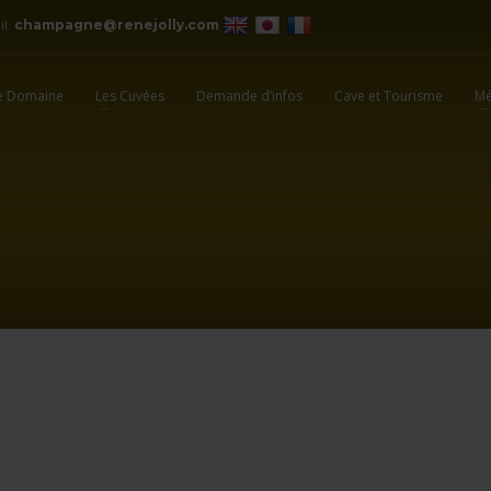
il:
champagne@renejolly.com
e Domaine
Les Cuvées
Demande d’infos
Cave et Tourisme
Mé