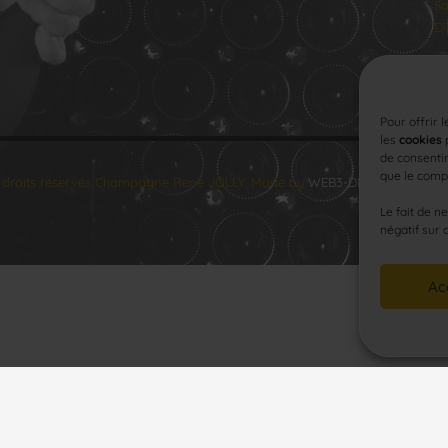
Sa
Di
Pour offrir 
les
cookies
p
de consentir
que le compo
 droits réservés Champagne René JOLLY. Made by
WEB3-DESIGN
.
Le fait de n
négatif sur 
Ac