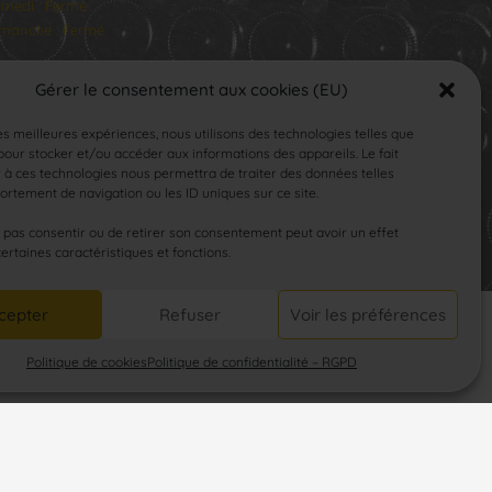
medi : Fermé
manche : Fermé
Gérer le consentement aux cookies (EU)
les meilleures expériences, nous utilisons des technologies telles que
our stocker et/ou accéder aux informations des appareils. Le fait
 à ces technologies nous permettra de traiter des données telles
rtement de navigation ou les ID uniques sur ce site.
SUIVEZ-NOUS
e pas consentir ou de retirer son consentement peut avoir un effet
certaines caractéristiques et fonctions.
cepter
Refuser
Voir les préférences
Politique de cookies
Politique de confidentialité – RGPD