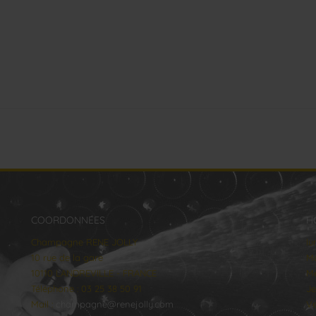
COORDONNÉES
H
Champagne RENE JOLLY
lu
10 rue de la gare
Ma
10110 LANDREVILLE - FRANCE
Me
Téléphone : 03 25 38 50 91
Je
Mail :
champagne@renejolly.com
Ve