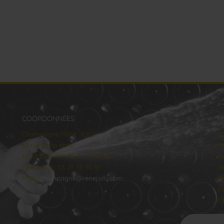
COORDONNÉES
H
Champagne RENE JOLLY
lu
10 rue de la gare
Ma
10110 LANDREVILLE - FRANCE
Me
Téléphone : 03 25 38 50 91
Je
Mail :
champagne@renejolly.com
Ve
Sa
Di