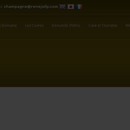
il:
champagne@renejolly.com
e Domaine
Les Cuvées
Demande d’infos
Cave et Tourisme
Mé