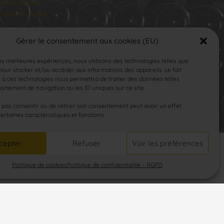
medi : Fermé
manche : Fermé
Gérer le consentement aux cookies (EU)
les meilleures expériences, nous utilisons des technologies telles que
our stocker et/ou accéder aux informations des appareils. Le fait
 à ces technologies nous permettra de traiter des données telles
rtement de navigation ou les ID uniques sur ce site.
SUIVEZ-NOUS
e pas consentir ou de retirer son consentement peut avoir un effet
certaines caractéristiques et fonctions.
cepter
Refuser
Voir les préférences
Politique de cookies
Politique de confidentialité – RGPD