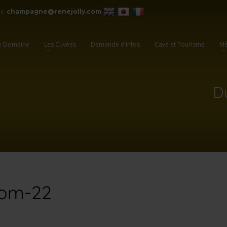
il:
champagne@renejolly.com
e Domaine
Les Cuvées
Demande d’infos
Cave et Tourisme
Mé
D
oom-22