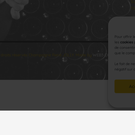
Sa
Di
Pour offrir 
les
cookies
p
de consentir
que le compo
 droits réservés Champagne René JOLLY. Made by
WEB3-DESIGN
.
Le fait de n
négatif sur 
Ac