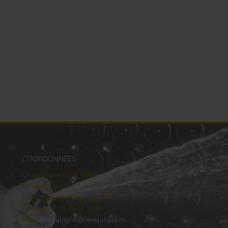
COORDONNÉES
H
Champagne RENE JOLLY
lu
10 rue de la gare
Ma
10110 LANDREVILLE - FRANCE
Me
Téléphone : 03 25 38 50 91
Je
Mail :
champagne@renejolly.com
Ve