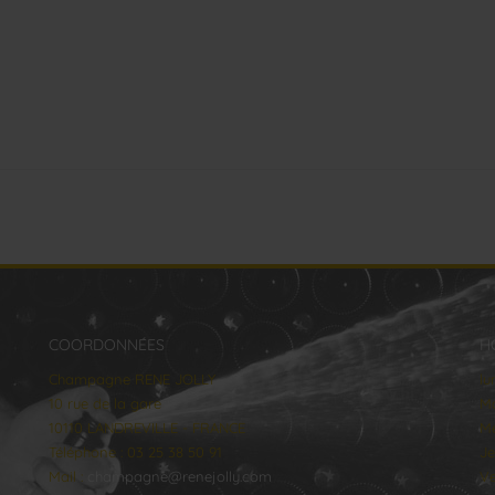
COORDONNÉES
H
Champagne RENE JOLLY
lu
10 rue de la gare
Ma
10110 LANDREVILLE - FRANCE
Me
Téléphone : 03 25 38 50 91
Je
Mail :
champagne@renejolly.com
Ve