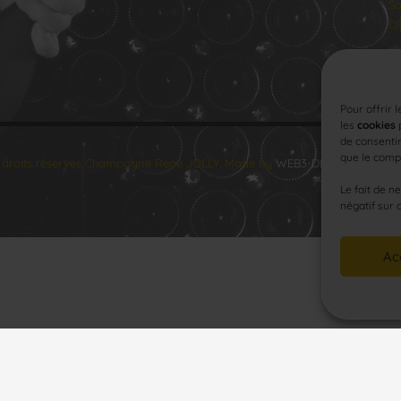
Sa
Di
Pour offrir 
les
cookies
p
de consentir
que le compo
 droits réservés Champagne René JOLLY. Made by
WEB3-DESIGN
.
Le fait de n
négatif sur 
Ac