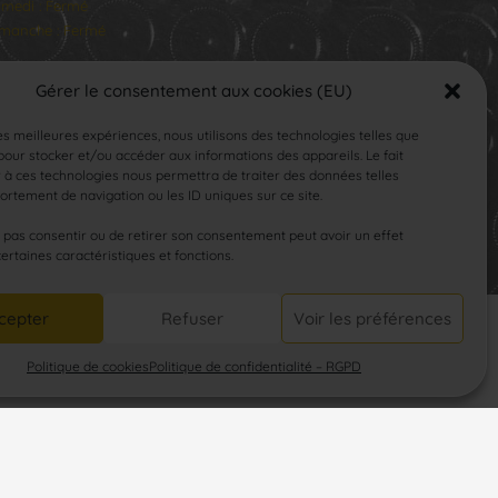
medi : Fermé
manche : Fermé
Gérer le consentement aux cookies (EU)
les meilleures expériences, nous utilisons des technologies telles que
our stocker et/ou accéder aux informations des appareils. Le fait
 à ces technologies nous permettra de traiter des données telles
rtement de navigation ou les ID uniques sur ce site.
SUIVEZ-NOUS
e pas consentir ou de retirer son consentement peut avoir un effet
certaines caractéristiques et fonctions.
cepter
Refuser
Voir les préférences
Politique de cookies
Politique de confidentialité – RGPD