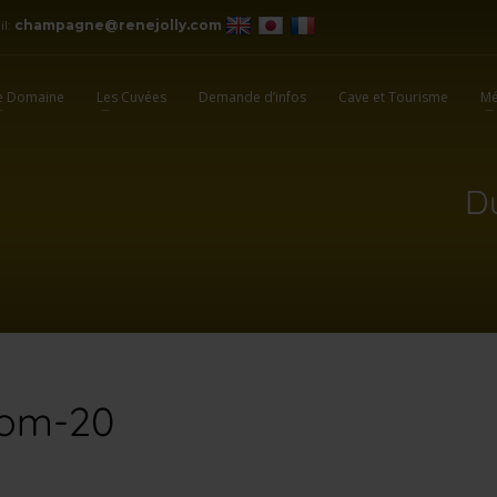
il:
champagne@renejolly.com
e Domaine
Les Cuvées
Demande d’infos
Cave et Tourisme
Mé
D
oom-20