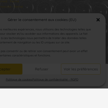
medi : Fermé
manche : Fermé
Gérer le consentement aux cookies (EU)
les meilleures expériences, nous utilisons des technologies telles que
our stocker et/ou accéder aux informations des appareils. Le fait
 à ces technologies nous permettra de traiter des données telles
rtement de navigation ou les ID uniques sur ce site.
SUIVEZ-NOUS
e pas consentir ou de retirer son consentement peut avoir un effet
certaines caractéristiques et fonctions.
cepter
Refuser
Voir les préférences
Politique de cookies
Politique de confidentialité – RGPD