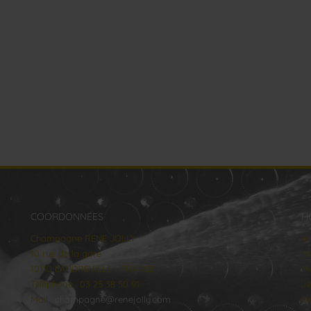
COORDONNÉES
H
Champagne RENE JOLLY
lu
10 rue de la gare
Ma
10110 LANDREVILLE - FRANCE
Me
Téléphone : 03 25 38 50 91
Je
Mail :
champagne@renejolly.com
Ve