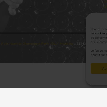
Sa
Di
Pour offrir 
les
cookies
p
de consentir
que le compo
 droits réservés Champagne René JOLLY. Made by
WEB3-DESIGN
.
Le fait de n
négatif sur 
Ac