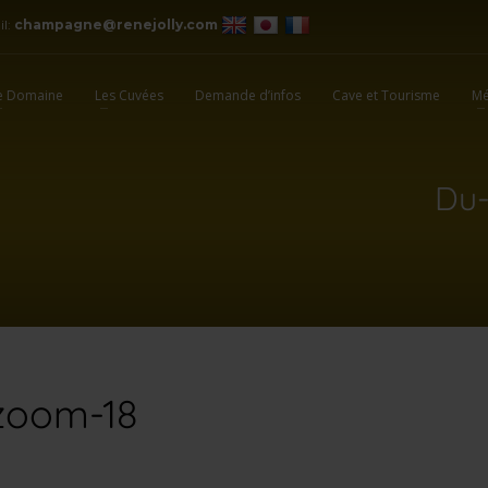
il:
champagne@renejolly.com
e Domaine
Les Cuvées
Demande d’infos
Cave et Tourisme
Mé
Du-
-zoom-18