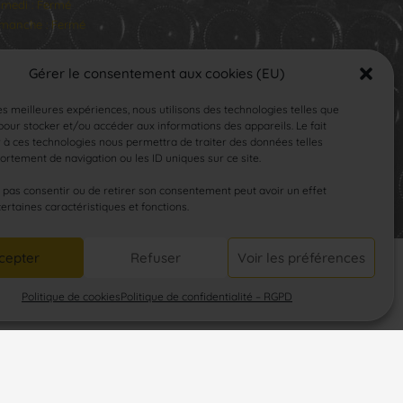
medi : Fermé
manche : Fermé
Gérer le consentement aux cookies (EU)
les meilleures expériences, nous utilisons des technologies telles que
our stocker et/ou accéder aux informations des appareils. Le fait
 à ces technologies nous permettra de traiter des données telles
rtement de navigation ou les ID uniques sur ce site.
SUIVEZ-NOUS
e pas consentir ou de retirer son consentement peut avoir un effet
certaines caractéristiques et fonctions.
cepter
Refuser
Voir les préférences
Politique de cookies
Politique de confidentialité – RGPD