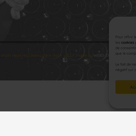
Sa
Di
Pour offrir 
les
cookies
p
de consentir
que le compo
 droits réservés Champagne René JOLLY. Made by
WEB3-DESIGN
.
Le fait de n
négatif sur 
Ac