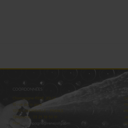
COORDONNÉES
H
Champagne RENE JOLLY
lu
10 rue de la gare
Ma
10110 LANDREVILLE - FRANCE
Me
Téléphone : 03 25 38 50 91
Je
Mail :
champagne@renejolly.com
Ve