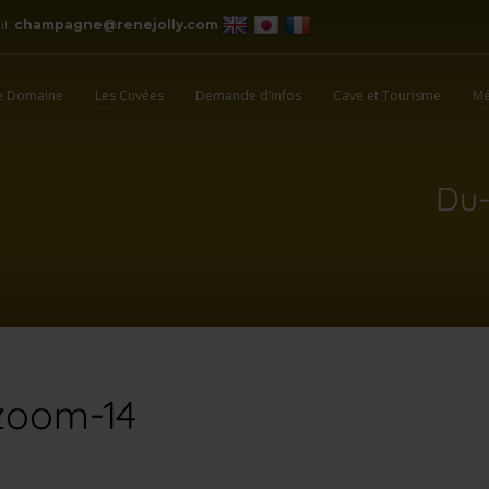
il:
champagne@renejolly.com
e Domaine
Les Cuvées
Demande d’infos
Cave et Tourisme
Mé
Du-
-zoom-14