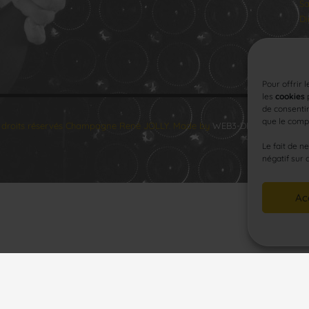
Sa
Di
Pour offrir 
les
cookies
p
de consentir
que le compo
 droits réservés Champagne René JOLLY. Made by
WEB3-DESIGN
.
Le fait de n
négatif sur 
Ac