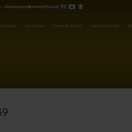
il:
champagne@renejolly.com
e Domaine
Les Cuvées
Demande d’infos
Cave et Tourisme
Mé
39