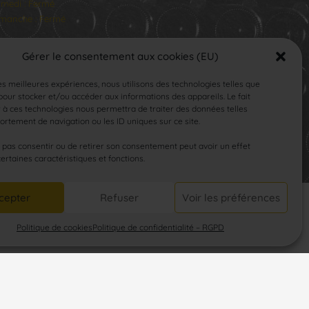
medi : Fermé
manche : Fermé
Gérer le consentement aux cookies (EU)
les meilleures expériences, nous utilisons des technologies telles que
our stocker et/ou accéder aux informations des appareils. Le fait
 à ces technologies nous permettra de traiter des données telles
rtement de navigation ou les ID uniques sur ce site.
SUIVEZ-NOUS
e pas consentir ou de retirer son consentement peut avoir un effet
certaines caractéristiques et fonctions.
cepter
Refuser
Voir les préférences
Politique de cookies
Politique de confidentialité – RGPD