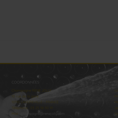
COORDONNÉES
H
Champagne RENE JOLLY
lu
10 rue de la gare
Ma
10110 LANDREVILLE - FRANCE
Me
Téléphone : 03 25 38 50 91
Je
Mail :
champagne@renejolly.com
Ve