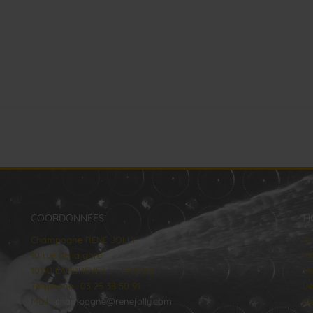
COORDONNÉES
H
Champagne RENE JOLLY
lu
10 rue de la gare
Ma
10110 LANDREVILLE - FRANCE
Me
Téléphone : 03 25 38 50 91
Je
Mail :
champagne@renejolly.com
Ve