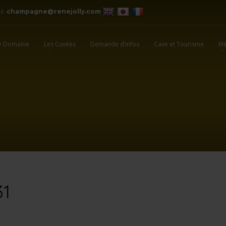
il:
champagne@renejolly.com
e Domaine
Les Cuvées
Demande d’infos
Cave et Tourisme
Mé
31