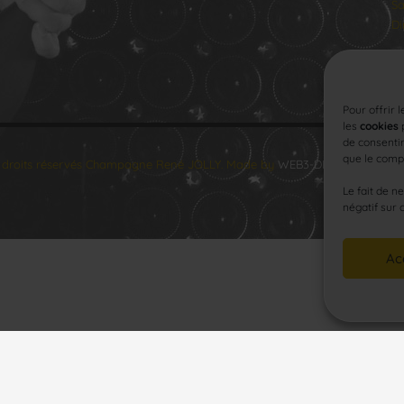
Sa
Di
Pour offrir 
les
cookies
p
de consentir
que le compo
 droits réservés Champagne René JOLLY. Made by
WEB3-DESIGN
.
Le fait de n
négatif sur 
Ac