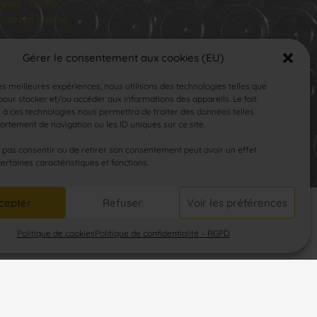
medi : Fermé
manche : Fermé
Gérer le consentement aux cookies (EU)
les meilleures expériences, nous utilisons des technologies telles que
our stocker et/ou accéder aux informations des appareils. Le fait
 à ces technologies nous permettra de traiter des données telles
rtement de navigation ou les ID uniques sur ce site.
SUIVEZ-NOUS
e pas consentir ou de retirer son consentement peut avoir un effet
certaines caractéristiques et fonctions.
cepter
Refuser
Voir les préférences
Politique de cookies
Politique de confidentialité – RGPD