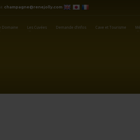
il:
champagne@renejolly.com
e Domaine
Les Cuvées
Demande d’infos
Cave et Tourisme
Mé