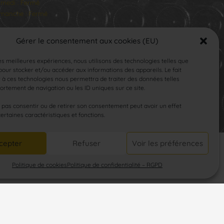
medi : Fermé
manche : Fermé
Gérer le consentement aux cookies (EU)
les meilleures expériences, nous utilisons des technologies telles que
our stocker et/ou accéder aux informations des appareils. Le fait
 à ces technologies nous permettra de traiter des données telles
rtement de navigation ou les ID uniques sur ce site.
SUIVEZ-NOUS
e pas consentir ou de retirer son consentement peut avoir un effet
certaines caractéristiques et fonctions.
cepter
Refuser
Voir les préférences
Politique de cookies
Politique de confidentialité – RGPD