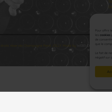
Sa
Di
Pour offrir 
les
cookies
p
de consentir
que le compo
 droits réservés Champagne René JOLLY. Made by
WEB3-DESIGN
.
Le fait de n
négatif sur 
Ac