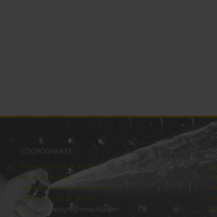
COORDONNÉES
H
Champagne RENE JOLLY
lu
10 rue de la gare
Ma
10110 LANDREVILLE - FRANCE
Me
Téléphone : 03 25 38 50 91
Je
Mail :
champagne@renejolly.com
Ve