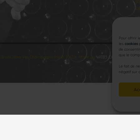
Sa
Di
Pour offrir 
les
cookies
p
de consentir
que le compo
 droits réservés Champagne René JOLLY. Made by
WEB3-DESIGN
.
Le fait de n
négatif sur 
Ac