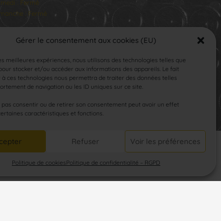
medi : Fermé
manche : Fermé
Gérer le consentement aux cookies (EU)
les meilleures expériences, nous utilisons des technologies telles que
our stocker et/ou accéder aux informations des appareils. Le fait
 à ces technologies nous permettra de traiter des données telles
rtement de navigation ou les ID uniques sur ce site.
SUIVEZ-NOUS
e pas consentir ou de retirer son consentement peut avoir un effet
certaines caractéristiques et fonctions.
cepter
Refuser
Voir les préférences
Politique de cookies
Politique de confidentialité – RGPD