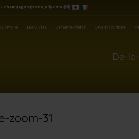
il:
champagne@renejolly.com
e Domaine
Les Cuvées
Demande d’infos
Cave et Tourisme
Mé
De-la
le-zoom-31