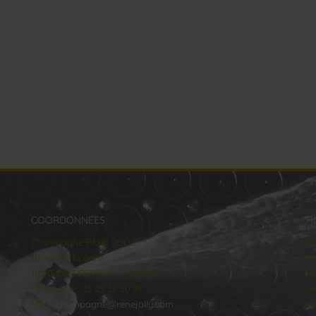
COORDONNÉES
H
Champagne RENE JOLLY
lu
10 rue de la gare
Ma
10110 LANDREVILLE - FRANCE
Me
Téléphone : 03 25 38 50 91
Je
Mail :
champagne@renejolly.com
Ve