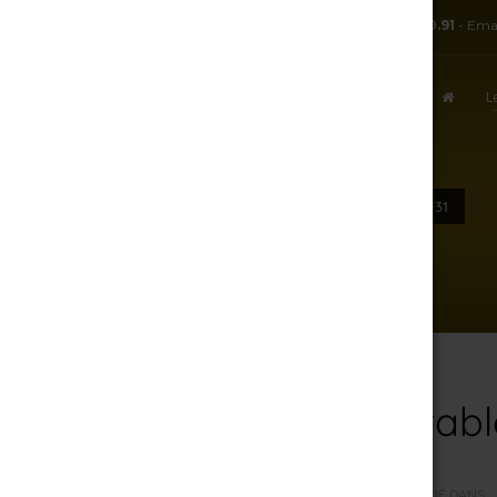
TÉL:
+ 33.3.25.38.50.91
- Ema
L
ACCUEIL
DE-LA-CAVE-À-LA-TABLE-ZOOM-31
6 août 2026
De-la-cave-à-la-tab
PAR
R.J
/
DIMANCHE, 18 MARS 2018
/
PUBLIÉ DANS