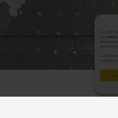
Sa
Di
Pour offrir 
les
cookies
p
de consentir
que le compo
 droits réservés Champagne René JOLLY. Made by
WEB3-DESIGN
.
Le fait de n
négatif sur 
Ac