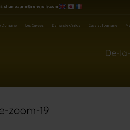
il:
champagne@renejolly.com
e Domaine
Les Cuvées
Demande d’infos
Cave et Tourisme
Mé
De-la
le-zoom-19