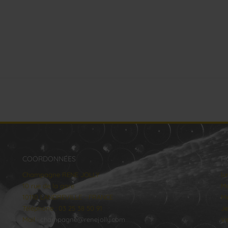
COORDONNÉES
H
Champagne RENE JOLLY
lu
10 rue de la gare
Ma
10110 LANDREVILLE - FRANCE
Me
Téléphone : 03 25 38 50 91
Je
Mail :
champagne@renejolly.com
Ve