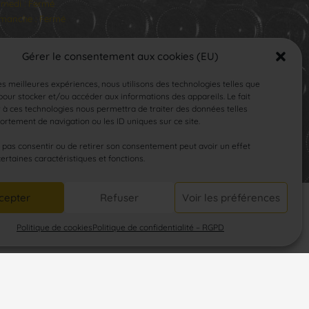
medi : Fermé
manche : Fermé
Gérer le consentement aux cookies (EU)
les meilleures expériences, nous utilisons des technologies telles que
our stocker et/ou accéder aux informations des appareils. Le fait
 à ces technologies nous permettra de traiter des données telles
rtement de navigation ou les ID uniques sur ce site.
SUIVEZ-NOUS
e pas consentir ou de retirer son consentement peut avoir un effet
certaines caractéristiques et fonctions.
cepter
Refuser
Voir les préférences
Politique de cookies
Politique de confidentialité – RGPD