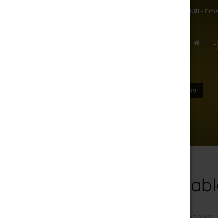
TÉL:
+ 33.3.25.38.50.91
- Ema
L
ACCUEIL
DE-LA-CAVE-À-LA-TABLE-ZOOM-19
9 août 2026
De-la-cave-à-la-tab
PAR
R.J
/
DIMANCHE, 18 MARS 2018
/
PUBLIÉ DANS