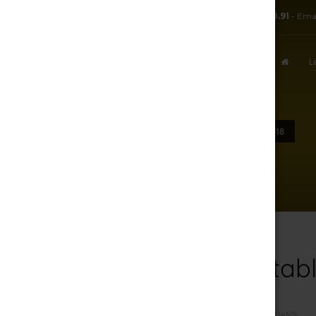
TÉL:
+ 33.3.25.38.50.91
- Ema
L
ACCUEIL
DE-LA-CAVE-À-LA-TABLE-ZOOM-18
6 août 2026
De-la-Cave-à-la-tab
PAR
R.J
/
SAMEDI, 07 AVRIL 2018
/
PUBLIÉ DANS