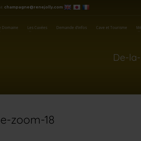
il:
champagne@renejolly.com
e Domaine
Les Cuvées
Demande d’infos
Cave et Tourisme
Mé
De-la
le-zoom-18