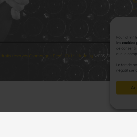
Sa
Di
Pour offrir 
les
cookies
p
de consentir
que le compo
 droits réservés Champagne René JOLLY. Made by
WEB3-DESIGN
.
Le fait de n
négatif sur 
Ac