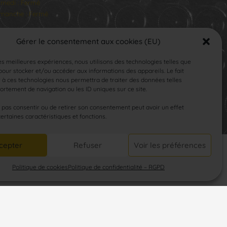
medi : Fermé
manche : Fermé
Gérer le consentement aux cookies (EU)
les meilleures expériences, nous utilisons des technologies telles que
our stocker et/ou accéder aux informations des appareils. Le fait
 à ces technologies nous permettra de traiter des données telles
rtement de navigation ou les ID uniques sur ce site.
SUIVEZ-NOUS
e pas consentir ou de retirer son consentement peut avoir un effet
certaines caractéristiques et fonctions.
cepter
Refuser
Voir les préférences
Politique de cookies
Politique de confidentialité – RGPD