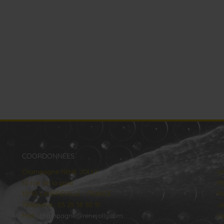
COORDONNÉES
H
Champagne RENE JOLLY
lu
10 rue de la gare
Ma
10110 LANDREVILLE - FRANCE
Me
Téléphone : 03 25 38 50 91
Je
Mail :
champagne@renejolly.com
Ve