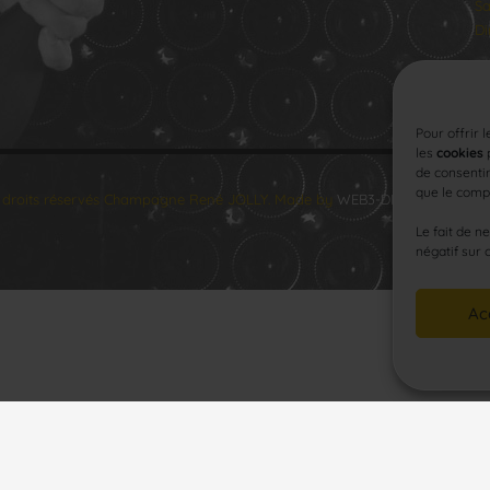
Sa
Di
Pour offrir 
les
cookies
p
de consentir
que le compo
 droits réservés Champagne René JOLLY. Made by
WEB3-DESIGN
.
Le fait de n
négatif sur 
Ac