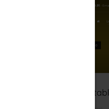
TÉL:
+ 33.3.25.38.50.91
- Ema
L
ACCUEIL
DE-LA-CAVE-À-LA-TABLE-ZOOM-0
8 août 2026
De-la-Cave-à-la-ta
PAR
R.J
/
SAMEDI, 07 AVRIL 2018
/
PUBLIÉ DANS