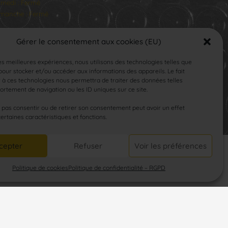
medi : Fermé
manche : Fermé
Gérer le consentement aux cookies (EU)
les meilleures expériences, nous utilisons des technologies telles que
our stocker et/ou accéder aux informations des appareils. Le fait
 à ces technologies nous permettra de traiter des données telles
rtement de navigation ou les ID uniques sur ce site.
SUIVEZ-NOUS
e pas consentir ou de retirer son consentement peut avoir un effet
certaines caractéristiques et fonctions.
cepter
Refuser
Voir les préférences
Politique de cookies
Politique de confidentialité – RGPD