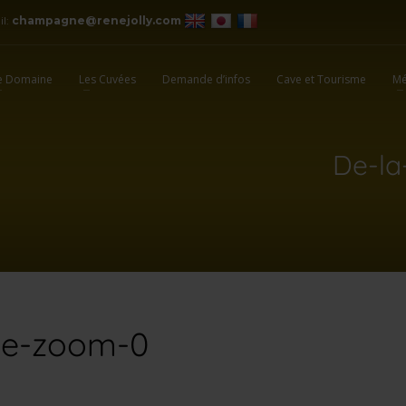
il:
champagne@renejolly.com
e Domaine
Les Cuvées
Demande d’infos
Cave et Tourisme
Mé
De-la
ble-zoom-0