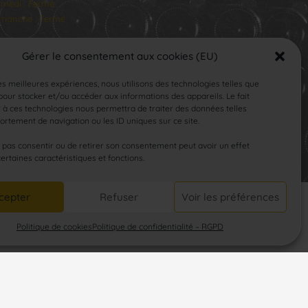
medi : Fermé
manche : Fermé
Gérer le consentement aux cookies (EU)
les meilleures expériences, nous utilisons des technologies telles que
our stocker et/ou accéder aux informations des appareils. Le fait
 à ces technologies nous permettra de traiter des données telles
rtement de navigation ou les ID uniques sur ce site.
SUIVEZ-NOUS
e pas consentir ou de retirer son consentement peut avoir un effet
certaines caractéristiques et fonctions.
cepter
Refuser
Voir les préférences
Politique de cookies
Politique de confidentialité – RGPD