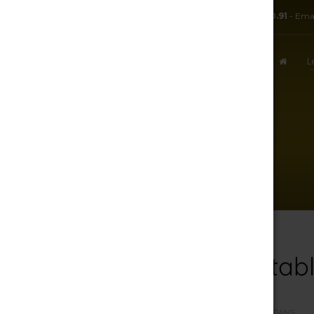
TÉL:
+ 33.3.25.38.50.91
- Ema
L
ACCUEIL
DE-LA-CAVE-À-LA-TABLE-25
7 août 2026
De-la-Cave-à-la-tab
PAR
R.J
/
SAMEDI, 07 AVRIL 2018
/
PUBLIÉ DANS