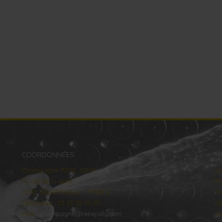
COORDONNÉES
H
Champagne RENE JOLLY
lu
10 rue de la gare
Ma
10110 LANDREVILLE - FRANCE
Me
Téléphone : 03 25 38 50 91
Je
Mail :
champagne@renejolly.com
Ve