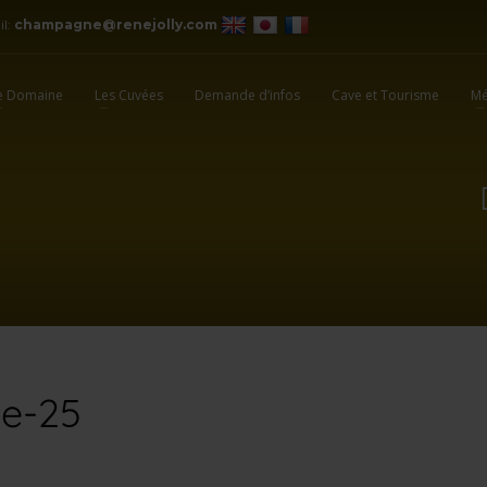
il:
champagne@renejolly.com
e Domaine
Les Cuvées
Demande d’infos
Cave et Tourisme
Mé
le-25