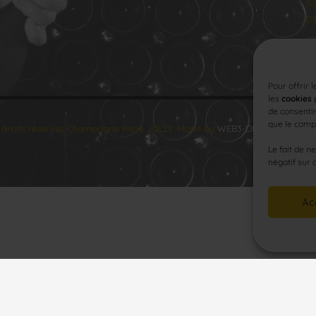
Sa
Di
Pour offrir 
les
cookies
p
de consentir
que le compo
 droits réservés Champagne René JOLLY. Made by
WEB3-DESIGN
.
Le fait de n
négatif sur 
Ac