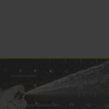
COORDONNÉES
H
Champagne RENE JOLLY
lu
10 rue de la gare
Ma
10110 LANDREVILLE - FRANCE
Me
Téléphone : 03 25 38 50 91
Je
Mail :
champagne@renejolly.com
Ve