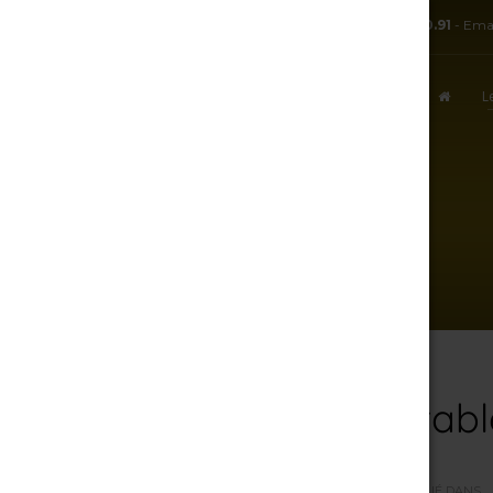
TÉL:
+ 33.3.25.38.50.91
- Ema
L
ACCUEIL
DE-LA-CAVE-À-LA-TABLE-14
7 août 2026
De-la-cave-à-la-tabl
PAR
R.J
/
DIMANCHE, 18 MARS 2018
/
PUBLIÉ DANS