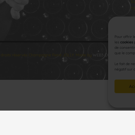
Sa
Di
Pour offrir 
les
cookies
p
de consentir
que le compo
 droits réservés Champagne René JOLLY. Made by
WEB3-DESIGN
.
Le fait de n
négatif sur 
Ac