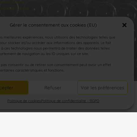
medi : Fermé
manche : Fermé
Gérer le consentement aux cookies (EU)
les meilleures expériences, nous utilisons des technologies telles que
our stocker et/ou accéder aux informations des appareils. Le fait
 à ces technologies nous permettra de traiter des données telles
rtement de navigation ou les ID uniques sur ce site.
SUIVEZ-NOUS
e pas consentir ou de retirer son consentement peut avoir un effet
certaines caractéristiques et fonctions.
cepter
Refuser
Voir les préférences
Politique de cookies
Politique de confidentialité – RGPD