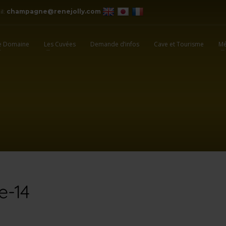
il:
champagne@renejolly.com
e Domaine
Les Cuvées
Demande d’infos
Cave et Tourisme
Mé
e-14