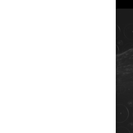
COORDONNÉES
Champagne RENE JOLLY
10 rue de la gare
10110 LANDREVILLE - FRANCE
Téléphone : 03 25 38 50 91
Mail :
champagne@renejolly.com
HORAIRES