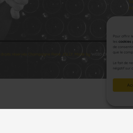
Sa
Di
Pour offrir 
les
cookies
p
de consentir
que le compo
 droits réservés Champagne René JOLLY. Made by
WEB3-DESIGN
.
Le fait de n
négatif sur 
Ac