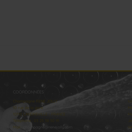
COORDONNÉES
H
Champagne RENE JOLLY
lu
10 rue de la gare
Ma
10110 LANDREVILLE - FRANCE
Me
Téléphone : 03 25 38 50 91
Je
Mail :
champagne@renejolly.com
Ve