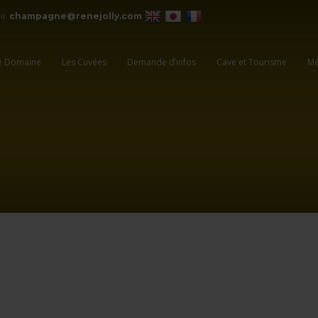
il:
champagne@renejolly.com
e Domaine
Les Cuvées
Demande d’infos
Cave et Tourisme
Mé