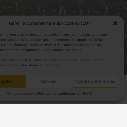
medi : Fermé
manche : Fermé
Gérer le consentement aux cookies (EU)
les meilleures expériences, nous utilisons des technologies telles que
our stocker et/ou accéder aux informations des appareils. Le fait
 à ces technologies nous permettra de traiter des données telles
rtement de navigation ou les ID uniques sur ce site.
SUIVEZ-NOUS
e pas consentir ou de retirer son consentement peut avoir un effet
certaines caractéristiques et fonctions.
cepter
Refuser
Voir les préférences
Politique de cookies
Politique de confidentialité – RGPD