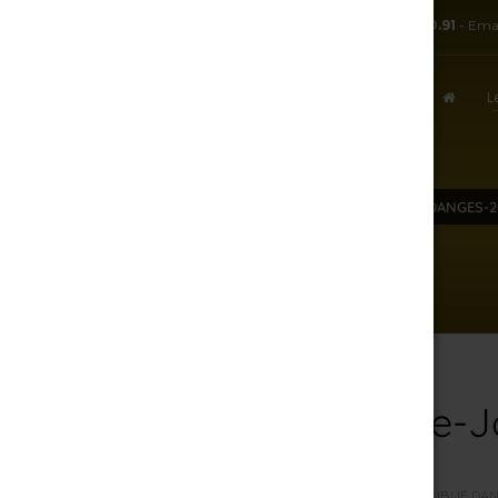
TÉL:
+ 33.3.25.38.50.91
- Ema
L
ACCUEIL
CHAMPAGNE-RENE-JOLLY-VENDANGES-20
7 août 2026
Champagne-Rene-Jol
PAR
R.J
/
SAMEDI, 21 SEPTEMBRE 2019
/
PUBLIÉ DA