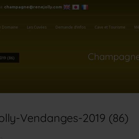
il:
champagne@renejolly.com
e Domaine
Les Cuvées
Demande d’infos
Cave et Tourisme
Mé
Champagne-
19 (86)
ly-Vendanges-2019 (86)
NS