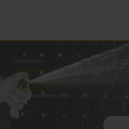
COORDONNÉES
H
Champagne RENE JOLLY
lu
10 rue de la gare
Ma
10110 LANDREVILLE - FRANCE
Me
Téléphone : 03 25 38 50 91
Je
Mail :
champagne@renejolly.com
Ve
Sa
Di