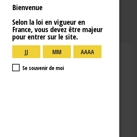
Bienvenue
Selon la loi en vigueur en
France, vous devez être majeur
pour entrer sur le site.
CHAMPAGNE RENÉ JOLLY
Se souvenir de moi
Adresse : 10 Rue de la Gare,
10110 Landreville
Téléphone : (+33)3.25.38.50.91
Horaires :
lundi : 09:00–16:00
mardi : 09:00-16:00
mercredi : 09:00-16:00
jeudi : 09:00-16:00
vendredi : 09:00-12:00
Fermé le samedi, dimanche et les jours fériés.