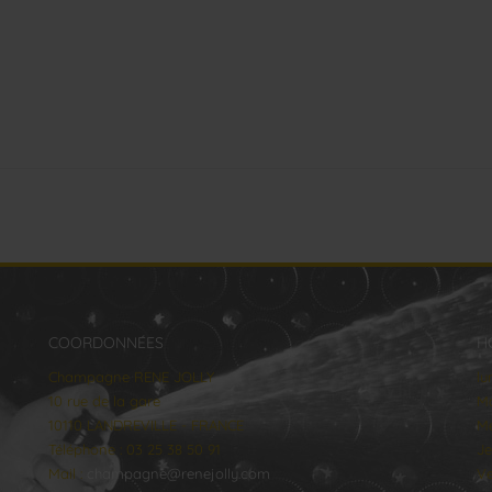
COORDONNÉES
H
Champagne RENE JOLLY
lu
10 rue de la gare
Ma
10110 LANDREVILLE - FRANCE
Me
Téléphone : 03 25 38 50 91
Je
Mail :
champagne@renejolly.com
Ve