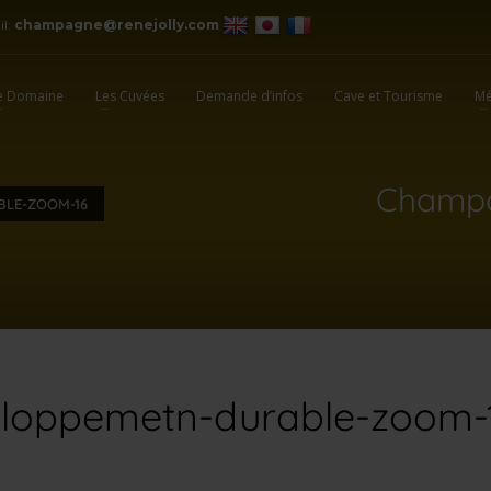
il:
champagne@renejolly.com
e Domaine
Les Cuvées
Demande d’infos
Cave et Tourisme
Mé
Champa
BLE-ZOOM-16
loppemetn-durable-zoom-