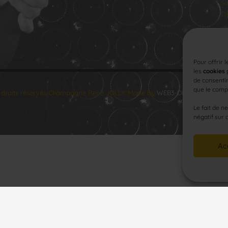
Sa
Di
Pour offrir 
les
cookies
p
de consentir
que le compo
 droits réservés Champagne René JOLLY. Made by
WEB3-DESIGN
.
Le fait de n
négatif sur 
Ac