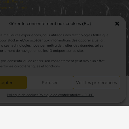
medi : Fermé
manche : Fermé
Gérer le consentement aux cookies (EU)
les meilleures expériences, nous utilisons des technologies telles que
our stocker et/ou accéder aux informations des appareils. Le fait
 à ces technologies nous permettra de traiter des données telles
rtement de navigation ou les ID uniques sur ce site.
SUIVEZ-NOUS
e pas consentir ou de retirer son consentement peut avoir un effet
certaines caractéristiques et fonctions.
cepter
Refuser
Voir les préférences
Politique de cookies
Politique de confidentialité – RGPD