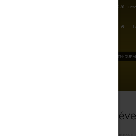
TÉL:
+ 33.3.25.38.50.91
- Ema
L
ACCUEIL
CHAMPAGNE-ET-DÉVELOPPEMETN-DURA
7 août 2026
Champagne-et-déve
PAR
R.J
/
DIMANCHE, 18 MARS 2018
/
PUBLIÉ DANS