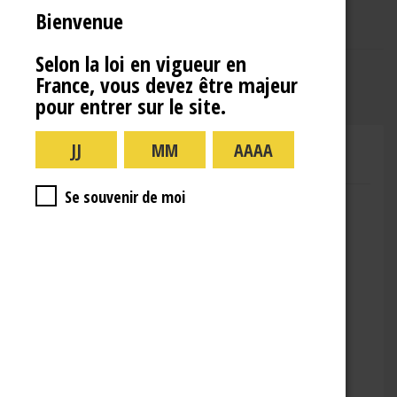
Bienvenue
Selon la loi en vigueur en
France, vous devez être majeur
pour entrer sur le site.
CHAMPAGNE RENÉ JOLLY
Se souvenir de moi
Adresse : 10 Rue de la Gare,
10110 Landreville
Téléphone : (+33)3.25.38.50.91
Horaires :
lundi : 09:00–16:00
mardi : 09:00-16:00
mercredi : 09:00-16:00
jeudi : 09:00-16:00
vendredi : 09:00-12:00
Fermé le samedi, dimanche et les jours fériés.