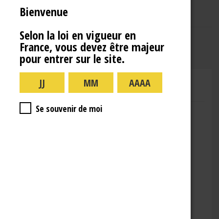
Bienvenue
Selon la loi en vigueur en
France, vous devez être majeur
pour entrer sur le site.
CHAMPAGNE RENÉ JOLLY
Se souvenir de moi
Adresse : 10 Rue de la Gare,
10110 Landreville
Téléphone : (+33)3.25.38.50.91
Horaires :
lundi : 09:00–16:00
mardi : 09:00-16:00
mercredi : 09:00-16:00
jeudi : 09:00-16:00
vendredi : 09:00-12:00
Fermé le samedi, dimanche et les jours fériés.