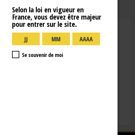
Selon la loi en vigueur en
France, vous devez être majeur
pour entrer sur le site.
CHAMPAGNE RENÉ JOLLY
Adresse : 10 Rue de la Gare,
10110 Landreville
Se souvenir de moi
Téléphone : (+33)3.25.38.50.91
Horaires :
lundi : 09:00–16:00
mardi : 09:00-16:00
mercredi : 09:00-16:00
jeudi : 09:00-16:00
vendredi : 09:00-12:00
Fermé le samedi, dimanche et les jours fériés.