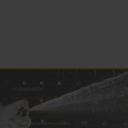
COORDONNÉES
H
Champagne RENE JOLLY
lu
10 rue de la gare
Ma
10110 LANDREVILLE - FRANCE
Me
Téléphone : 03 25 38 50 91
Je
Mail :
champagne@renejolly.com
Ve