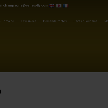
il:
champagne@renejolly.com
e Domaine
Les Cuvées
Demande d’infos
Cave et Tourisme
Mé
0