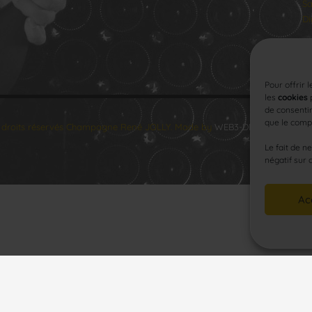
Sa
Di
Pour offrir 
les
cookies
p
de consentir
que le compo
 droits réservés Champagne René JOLLY. Made by
WEB3-DESIGN
.
Le fait de n
négatif sur 
Ac