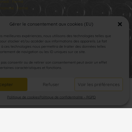
medi : Fermé
manche : Fermé
Gérer le consentement aux cookies (EU)
les meilleures expériences, nous utilisons des technologies telles que
our stocker et/ou accéder aux informations des appareils. Le fait
 à ces technologies nous permettra de traiter des données telles
rtement de navigation ou les ID uniques sur ce site.
SUIVEZ-NOUS
e pas consentir ou de retirer son consentement peut avoir un effet
certaines caractéristiques et fonctions.
cepter
Refuser
Voir les préférences
Politique de cookies
Politique de confidentialité – RGPD