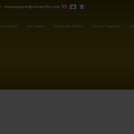
il:
champagne@renejolly.com
e Domaine
Les Cuvées
Demande d’infos
Cave et Tourisme
Mé