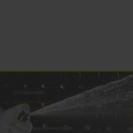
COORDONNÉES
H
Champagne RENE JOLLY
lu
10 rue de la gare
Ma
10110 LANDREVILLE - FRANCE
Me
Téléphone : 03 25 38 50 91
Je
Mail :
champagne@renejolly.com
Ve