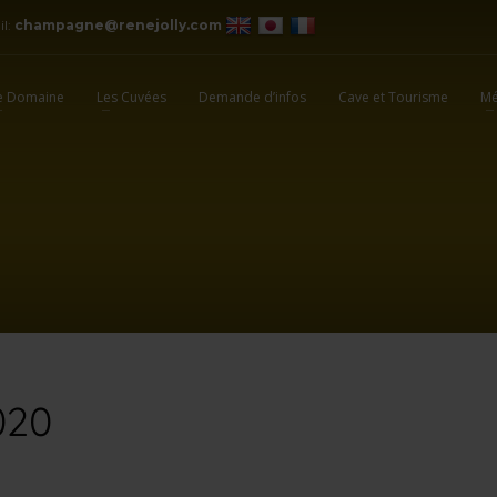
il:
champagne@renejolly.com
e Domaine
Les Cuvées
Demande d’infos
Cave et Tourisme
Mé
020