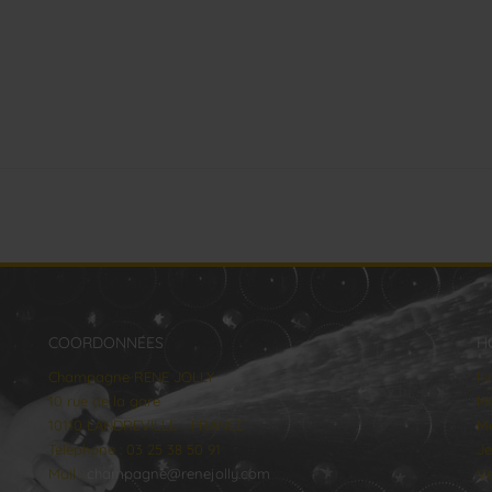
COORDONNÉES
H
Champagne RENE JOLLY
lu
10 rue de la gare
Ma
10110 LANDREVILLE - FRANCE
Me
Téléphone : 03 25 38 50 91
Je
Mail :
champagne@renejolly.com
Ve