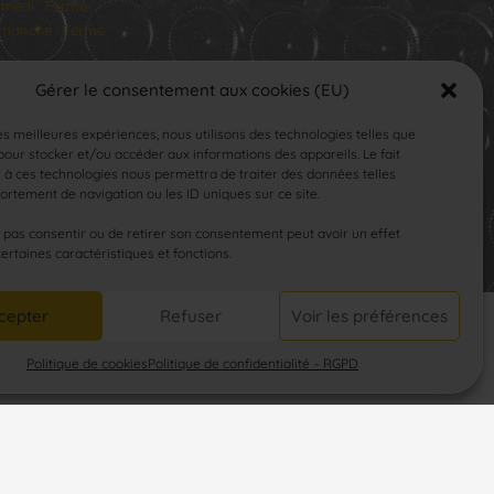
medi : Fermé
manche : Fermé
Gérer le consentement aux cookies (EU)
les meilleures expériences, nous utilisons des technologies telles que
our stocker et/ou accéder aux informations des appareils. Le fait
 à ces technologies nous permettra de traiter des données telles
rtement de navigation ou les ID uniques sur ce site.
SUIVEZ-NOUS
e pas consentir ou de retirer son consentement peut avoir un effet
certaines caractéristiques et fonctions.
cepter
Refuser
Voir les préférences
Politique de cookies
Politique de confidentialité – RGPD