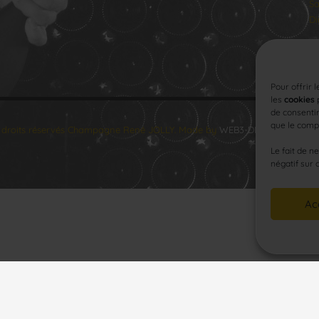
Sa
Di
Pour offrir 
les
cookies
p
de consentir
que le compo
 droits réservés Champagne René JOLLY. Made by
WEB3-DESIGN
.
Le fait de n
négatif sur 
Ac