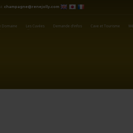
il:
champagne@renejolly.com
e Domaine
Les Cuvées
Demande d’infos
Cave et Tourisme
Mé