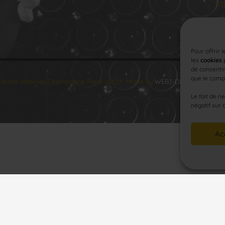
Di
Pour offrir 
les
cookies
p
de consentir
que le compo
 droits réservés Champagne René JOLLY. Made by
WEB3-DESIGN
.
Le fait de n
négatif sur 
Ac