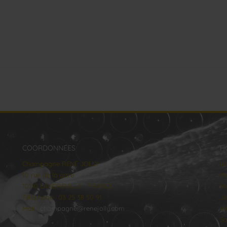
COORDONNÉES
H
Champagne RENE JOLLY
lu
10 rue de la gare
Ma
10110 LANDREVILLE - FRANCE
Me
Téléphone : 03 25 38 50 91
Je
Mail :
champagne@renejolly.com
Ve
Sa