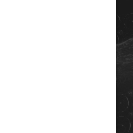
COORDONNÉES
Champagne RENE JOLLY
10 rue de la gare
10110 LANDREVILLE - FRANCE
Téléphone : 03 25 38 50 91
Mail :
champagne@renejolly.com
HORAIRES
lundi : 09:00–16:00