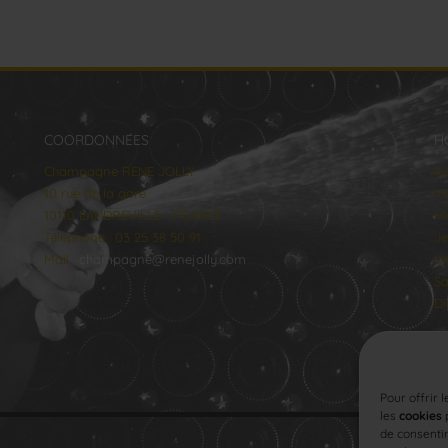
COORDONNÉES
H
Champagne RENE JOLLY
lu
10 rue de la gare
Ma
10110 LANDREVILLE - FRANCE
Me
Téléphone : 03 25 38 50 91
Je
Mail :
champagne@renejolly.com
Ve
Sa
Di
Pour offrir 
les
cookies
p
de consentir