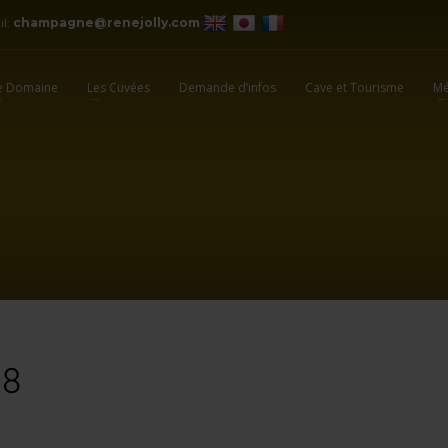
il:
champagne@renejolly.com
e Domaine
Les Cuvées
Demande d’infos
Cave et Tourisme
Mé
28