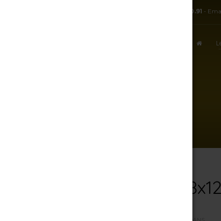
TÉL:
+ 33.3.25.38.50.91
- Ema
L
ACCUEIL
263506_GEEK_128X128
6 août 2026
263506_geek_128x1
PAR
R.J
/
MARDI, 27 MARS 2018
/
PUBLIÉ DANS