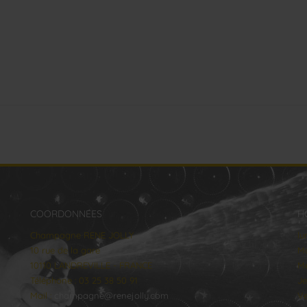
COORDONNÉES
H
Champagne RENE JOLLY
lu
10 rue de la gare
Ma
10110 LANDREVILLE - FRANCE
Me
Téléphone : 03 25 38 50 91
Je
Mail :
champagne@renejolly.com
Ve