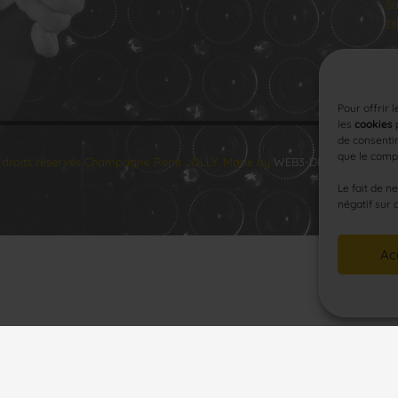
Sa
Di
Pour offrir 
les
cookies
p
de consentir
que le compo
 droits réservés Champagne René JOLLY. Made by
WEB3-DESIGN
.
Le fait de n
négatif sur 
Ac