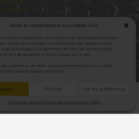
medi : Fermé
manche : Fermé
Gérer le consentement aux cookies (EU)
les meilleures expériences, nous utilisons des technologies telles que
our stocker et/ou accéder aux informations des appareils. Le fait
 à ces technologies nous permettra de traiter des données telles
rtement de navigation ou les ID uniques sur ce site.
SUIVEZ-NOUS
e pas consentir ou de retirer son consentement peut avoir un effet
certaines caractéristiques et fonctions.
cepter
Refuser
Voir les préférences
Politique de cookies
Politique de confidentialité – RGPD