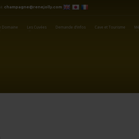
il:
champagne@renejolly.com
e Domaine
Les Cuvées
Demande d’infos
Cave et Tourisme
Mé
S