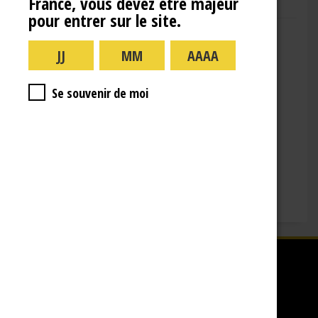
France, vous devez être majeur
pour entrer sur le site.
Adresse : 10 Rue de la Gare,
10110 Landreville
Téléphone : (+33)3.25.38.50.91
Horaires :
Se souvenir de moi
lundi : 09:00–16:00
mardi : 09:00-16:00
mercredi : 09:00-16:00
jeudi : 09:00-16:00
vendredi : 09:00-12:00
Fermé le samedi, dimanche et les jours fériés.