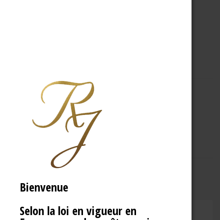
A PROPOS
R.J
Bienvenue
Selon la loi en vigueur en
CHAMPAGNE RENÉ JOLLY