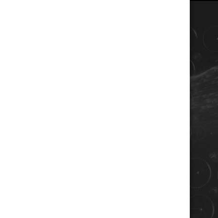
COORDONNÉES
Champagne RENE JOLLY
10 rue de la gare
10110 LANDREVILLE - FRANCE
Téléphone : 03 25 38 50 91
Mail :
champagne@renejolly.com
HORAIRES
lundi : 09:00–16:00