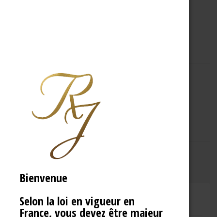
A PROPOS
R.J
Bienvenue
Selon la loi en vigueur en
CHAMPAGNE RENÉ JOLLY
France, vous devez être majeur