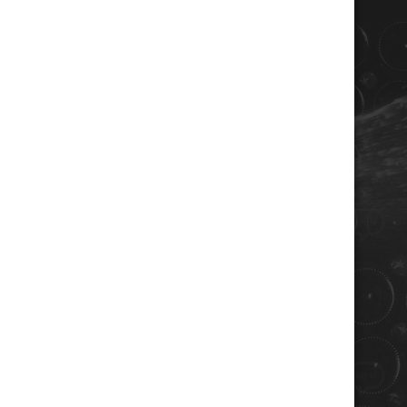
COORDONNÉES
Champagne RENE JOLLY
10 rue de la gare
10110 LANDREVILLE - FRANCE
Téléphone : 03 25 38 50 91
Mail :
champagne@renejolly.com
HORAIRES
lundi : 09:00–16:00
Mardi : 09:00-16:00