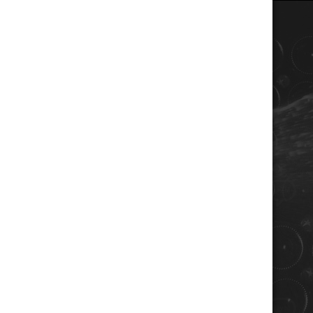
COORDONNÉES
Champagne RENE JOLLY
10 rue de la gare
10110 LANDREVILLE - FRANCE
Téléphone : 03 25 38 50 91
Mail :
champagne@renejolly.com
HORAIRES
lundi : 09:00–16:00