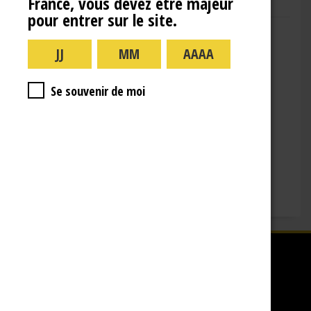
France, vous devez être majeur
pour entrer sur le site.
Adresse : 10 Rue de la Gare,
10110 Landreville
Téléphone : (+33)3.25.38.50.91
Horaires :
Se souvenir de moi
lundi : 09:00–16:00
mardi : 09:00-16:00
mercredi : 09:00-16:00
jeudi : 09:00-16:00
vendredi : 09:00-12:00
Fermé le samedi, dimanche et les jours fériés.