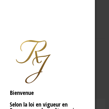
A PROPOS
R.J
Bienvenue
Selon la loi en vigueur en
CHAMPAGNE RENÉ JOLLY